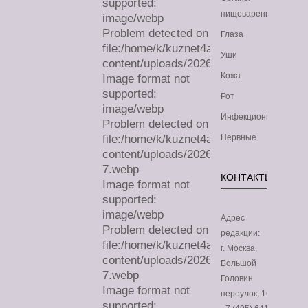
supported:
пищеварения
image/webp
Problem detected on
Глаза
file:/home/k/kuznet4a/lechimdoma.com/
Уши
content/uploads/2026/08/sa.webp
Кожа
Image format not
supported:
Рот
image/webp
Инфекционные
Problem detected on
file:/home/k/kuznet4a/lechimdoma.com/
Нервные
content/uploads/2026/07/sa-
7.webp
КОНТАКТЫ
Image format not
supported:
image/webp
Адрес
Problem detected on
редакции:
file:/home/k/kuznet4a/lechimdoma.com/
г. Москва,
content/uploads/2026/07/sa-
Большой
7.webp
Головин
Image format not
переулок, 16
supported: