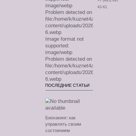
+7 (495) 641-
image/webp
43-61
Problem detected on
file:/home/k/kuznet4a/lechimdoma.com/
content/uploads/2026/07/sa-
6.webp
Image format not
supported:
image/webp
Problem detected on
file:/home/k/kuznet4a/lechimdoma.com/
content/uploads/2026/07/sa-
6.webp
ПОСЛЕДНИЕ СТАТЬИ
Биохакинг: как
управлять своим
состоянием