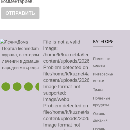
комментариев.
File is not a valid
КАТЕГОРИИ
image:
Портал lechimdoma.com - это онлайн-
/home/k/kuznet4a/lechimdoma.com/publ
журнал, в котором можно узнать все о
Полезные
content/uploads/2026/08/sa.avif
лечении в домашних условиях
советы
Problem detected on
народными средствами.
file:/home/k/kuznet4a/lechimdoma.com/
Интересные
content/uploads/2026/08/sa.avif
статьи
Image format not
Травы
supported:
Полезные
image/webp
Problem detected on
продукты
file:/home/k/kuznet4a/lechimdoma.com/
Органы
content/uploads/2026/08/sa.webp
дыхания
Image format not
Органы