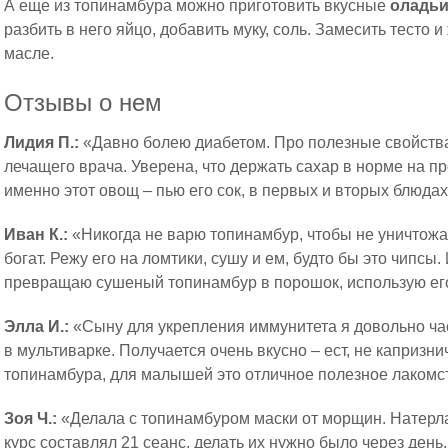
А еще из топинамбура можно приготовить вкусные
оладь
разбить в него яйцо, добавить муку, соль. Замесить тесто
масле.
Отзывы о нем
Лидия П.:
«Давно болею диабетом. Про полезные свойства
лечащего врача. Уверена, что держать сахар в норме на п
именно этот овощ – пью его сок, в первых и вторых блюда
Иван К.:
«Никогда не варю топинамбур, чтобы не уничтожа
богат. Режу его на ломтики, сушу и ем, будто бы это чипс
превращаю сушеный топинамбур в порошок, использую его 
Элла И.:
«Сыну для укрепления иммунитета я довольно час
в мультиварке. Получается очень вкусно – ест, не капризни
топинамбура, для малышей это отличное полезное лакомс
Зоя Ч.:
«Делала с топинамбуром маски от морщин. Натерла
курс составлял 21 сеанс, делать их нужно было через день.