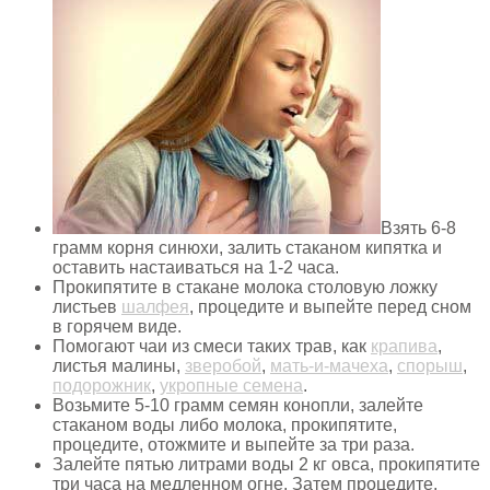
Взять 6-8
грамм корня синюхи, залить стаканом кипятка и
оставить настаиваться на 1-2 часа.
Прокипятите в стакане молока столовую ложку
листьев
шалфея
, процедите и выпейте перед сном
в горячем виде.
Помогают чаи из смеси таких трав, как
крапива
,
листья малины,
зверобой
,
мать-и-мачеха
,
спорыш
,
подорожник
,
укропные семена
.
Возьмите 5-10 грамм семян конопли, залейте
стаканом воды либо молока, прокипятите,
процедите, отожмите и выпейте за три раза.
Залейте пятью литрами воды 2 кг овса, прокипятите
три часа на медленном огне. Затем процедите,