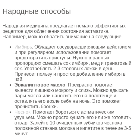
Народные способы
Народная медицина предлагает немало эффективных
рецептов для облегчения состояния астматика.
Например, можно обратить внимание на следующие:
Имбирь
. Обладает сосудорасширяющим действием
и при регулярном использовании помогает
предотвратить приступы. Нужно в равных
пропорциях смешать сок имбиря, мед и гранатовый
сок. Употреблять 2-3 столовых ложки в день.
Принесет пользу и простое добавление имбиря в
чай.
Эвкалиптовое масло
. Прекрасно помогает
вывести лишнюю мокроту и слизь. Можно вдыхать
пары масла или наносить его на полотенце и
оставлять его возле себя на ночь. Это поможет
прочистить бронхи.
Чеснок
. Помогает бороться с астматическим
удушьем. Можно просто кушать его или же готовить
отвар. Залейте 10 очищенных зубчиков чеснока
половиной стакана молока и кипятите в течение 3-5
минут.