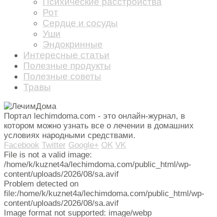
Психические расстройства
Рот
Сердце и сосуды
Уши
Эндокринные
Интересные статьи
Полезные продукты
Полезные советы
Травы
Портал lechimdoma.com - это онлайн-журнал, в
котором можно узнать все о лечении в домашних
условиях народными средствами.
Facebook
Twitter
Google+
OK
VK
File is not a valid image:
/home/k/kuznet4a/lechimdoma.com/public_html/wp-
content/uploads/2026/08/sa.avif
Problem detected on
file:/home/k/kuznet4a/lechimdoma.com/public_html/wp-
content/uploads/2026/08/sa.avif
Image format not supported: image/webp