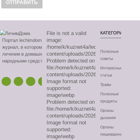
File is not a valid
КАТЕГОРИИ
image:
Портал lechimdoma.com - это онлайн-
/home/k/kuznet4a/lechimdoma.com/publ
журнал, в котором можно узнать все о
Полезные
content/uploads/2026/08/sa.avif
лечении в домашних условиях
советы
Problem detected on
народными средствами.
file:/home/k/kuznet4a/lechimdoma.com/
Интересные
content/uploads/2026/08/sa.avif
статьи
Image format not
Травы
supported:
Полезные
image/webp
Problem detected on
продукты
file:/home/k/kuznet4a/lechimdoma.com/
Органы
content/uploads/2026/08/sa.webp
дыхания
Image format not
Органы
supported:
пищеварения
image/webp