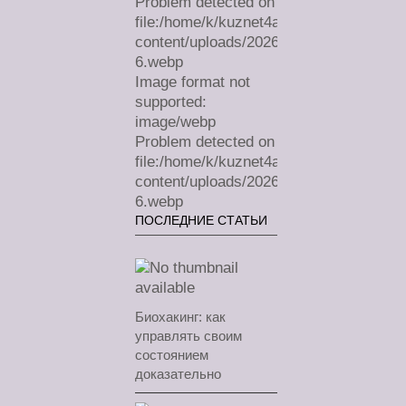
Problem detected on
file:/home/k/kuznet4a/lechimdoma.com/
content/uploads/2026/07/sa-
6.webp
Image format not
supported:
image/webp
Problem detected on
file:/home/k/kuznet4a/lechimdoma.com/
content/uploads/2026/07/sa-
6.webp
ПОСЛЕДНИЕ СТАТЬИ
Биохакинг: как
управлять своим
состоянием
доказательно