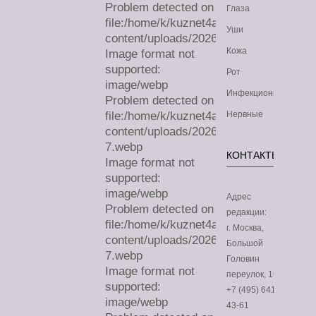
Problem detected on
Глаза
file:/home/k/kuznet4a/lechimdoma.com/
Уши
content/uploads/2026/08/sa.webp
Кожа
Image format not
supported:
Рот
image/webp
Инфекционные
Problem detected on
file:/home/k/kuznet4a/lechimdoma.com/
Нервные
content/uploads/2026/07/sa-
7.webp
КОНТАКТЫ
Image format not
supported:
image/webp
Адрес
Problem detected on
редакции:
file:/home/k/kuznet4a/lechimdoma.com/
г. Москва,
content/uploads/2026/07/sa-
Большой
7.webp
Головин
Image format not
переулок, 16
supported:
+7 (495) 641-
image/webp
43-61