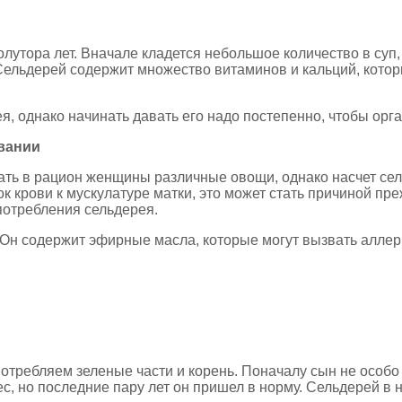
лутора лет. Вначале кладется небольшое количество в суп, 
Сельдерей содержит множество витаминов и кальций, котор
, однако начинать давать его надо постепенно, чтобы орга
вании
ть в рацион женщины различные овощи, однако насчет сель
к крови к мускулатуре матки, это может стать причиной пр
потребления сельдерея.
 Он содержит эфирные масла, которые могут вызвать аллерг
отребляем зеленые части и корень. Поначалу сын не особо 
с, но последние пару лет он пришел в норму. Сельдерей в 