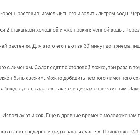
орень растения, измельчить его и залить литром воды. Чере
тся 2 стаканами холодной и уже прокипяченной воды. Чере
й растения. Для этого его пьют за 30 минут до приема пищи
 с лимоном. Салат едят по столовой ложке, три раза в теч
олжен быть свежим. Можно добавить немного лимонного сок
блюд: супов, салатов, так как в диетах он незаменим. Зам
е. Используют и сок. Еще в древние времена молодоженам 
ают сок сельдерея и мед в равных частях. Принимают 2-3 р