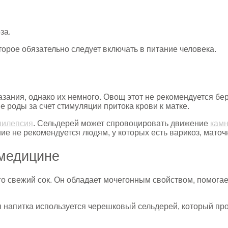
за.
орое обязательно следует включать в питание человека.
азания, однако их немного. Овощ этот не рекомендуется бе
роды за счет стимуляции притока крови к матке.
пилепсия
. Сельдерей может спровоцировать движение
камн
ие не рекомендуется людям, у которых есть варикоз, мато
медицине
 свежий сок. Он обладает мочегонным свойством, помогает
 напитка используется черешковый сельдерей, который пр